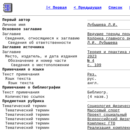
|< Первая
< Предыдущая
Список
Первый автор
Личное имя
Лубышева Л.И.
Основное заглавие
Заглавие
Ведущие тренды про
Сведения, относящиеся к заглавию
Колонка главного р
Сведения об ответственности
Л.И. Лубышева
Заглавие источника
Заглавие
Теория и практика 
Место, издатель, и дата издания
2023
Обозначение и номер части
№ 4
Сведения о местоположении
с. 109
Примечания о языке
Текст примечания
Рез.
Язык текста
рус.
Язык текста
англ.
Примечание о библиографии
Текст примечания
Библиогр.
Количество ссылок
(4 назв.)
Предметная рубрика
Тематический термин
Социология физичес
Тематический термин
Массовый спорт
Тематический термин
Проект социальный
Тематический термин
Всероссийский физк
Тематический термин
Комплекс ГТО
Тематический термин
Реализация комплек