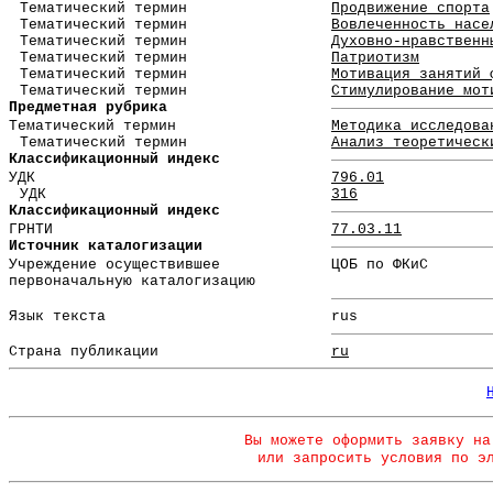
Тематический термин
Продвижение спорта
Тематический термин
Вовлеченность насе
Тематический термин
Духовно-нравственн
Тематический термин
Патриотизм
Тематический термин
Мотивация занятий 
Тематический термин
Стимулирование мот
Предметная рубрика
Тематический термин
Методика исследова
Тематический термин
Анализ теоретическ
Классификационный индекс
УДК
796.01
УДК
316
Классификационный индекс
ГРНТИ
77.03.11
Источник каталогизации
Учреждение осуществившее
ЦОБ по ФКиС
первоначальную каталогизацию
Язык текста
rus
Страна публикации
ru
Вы можете оформить заявку на
или запросить условия по э