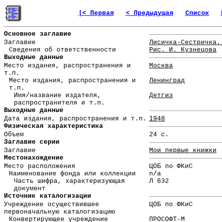
|< Первая
< Предыдущая
Список
Основное заглавие
Заглавие
Лисичка-Сестричка.
Сведения об ответственности
Рис. И. Кузнецова
Выходные данные
Место издания, распространения и
Москва
т.п.
Место издания, распространения и
Ленинград
т.п.
Имя/название издателя,
Детгиз
распространителя и т.п.
Выходные данные
Дата издания, распространения и т.п.
1948
Физическая характеристика
Объем
24 с.
Заглавие серии
Заглавие
Мои первые книжки
Местонахождение
Место расположения
ЦОБ по ФКиС
Наименование фонда или коллекции
n/a
Часть шифра, характеризующая
Л 632
документ
Источник каталогизации
Учреждение осуществившее
ЦОБ по ФКиС
первоначальную каталогизацию
Конвертирующее учреждение
ПРОСОФТ-М