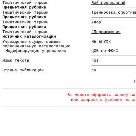
Тематический термин
Бой рукопашный
Предметная рубрика
Тематический термин
Тренировка спортив
Предметная рубрика
Тематический термин
Удар
Предметная рубрика
Тематический термин
#Перемещения
Источник каталогизации
Учреждение осуществившее
НБ БГУФК
первоначальную каталогизацию
Модифицирующее учреждение
ЦОБ по ФКиС
Язык текста
rus
Страна публикации
ru
Вы можете оформить заявку на
или запросить условия по э