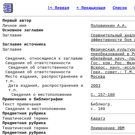
|< Первая
< Предыдущая
Список
Первый автор
Личное имя
Половинкин А.А.
Основное заглавие
Заглавие
Сравнительный анал
эффективности боя 
Заглавие источника
Заглавие
Физическая культур
преобразований в Р
Сведения, относящиеся к заглавию
юбилейная науч.-пр
Сведения об ответственности
Гос. ком. Рос. Фед
Сведения об ответственности
Всерос. науч.-иссл
Сведения об ответственности
[ред. совет.: Т.М.
Место издания, распространения и
Москва
т.п.
Дата издания, распространения и
2003
т.п.
Сведения о местоположении
С. 157-160
Примечание о библиографии
Текст примечания
Библиогр.
Сведения о местоположении
с. 160
Предметная рубрика
Тематический термин
Каратэ
Предметная рубрика
Тематический термин
Применение ЭВМ
Предметная рубрика