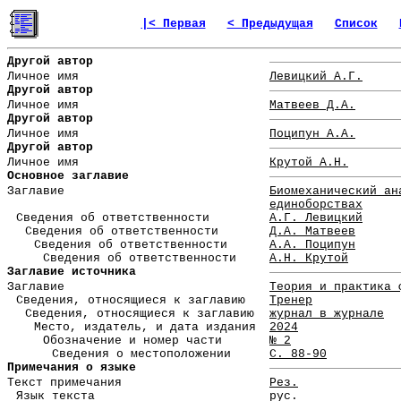
|< Первая
< Предыдущая
Список
Другой автор
Личное имя
Левицкий А.Г.
Другой автор
Личное имя
Матвеев Д.А.
Другой автор
Личное имя
Поципун А.А.
Другой автор
Личное имя
Крутой А.Н.
Основное заглавие
Заглавие
Биомеханический ан
единоборствах
Сведения об ответственности
А.Г. Левицкий
Сведения об ответственности
Д.А. Матвеев
Сведения об ответственности
А.А. Поципун
Сведения об ответственности
А.Н. Крутой
Заглавие источника
Заглавие
Теория и практика 
Сведения, относящиеся к заглавию
Тренер
Сведения, относящиеся к заглавию
журнал в журнале
Место, издатель, и дата издания
2024
Обозначение и номер части
№ 2
Сведения о местоположении
С. 88-90
Примечания о языке
Текст примечания
Рез.
Язык текста
рус.