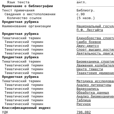
Язык текста
англ.
Примечание о библиографии
Текст примечания
Библиогр.
Сведения о местоположении
с.90
Количество ссылок
(5 назв.)
Предметная рубрика
Наименование организации
Национальный госуд
П.Ф. Лесгафта
Предметная рубрика
Тематический термин
Единоборства спорт
Тематический термин
Самбо боевое
Тематический термин
Джиу-джитсу
Тематический термин
Спорт высших дости
Тематический термин
Деятельность двига
Предметная рубрика
Тематический термин
Биомеханика спорти
Тематический термин
Движения колебател
Тематический термин
Центр тяжести
Тематический термин
Траектория движени
Предметная рубрика
Тематический термин
Методика исследова
Тематический термин
Анализ литературы
Тематический термин
Видеозапись
Тематический термин
Обработка данных
Тематический термин
Анализ биомеханиче
Тематический термин
Таблица
Тематический термин
Рисунок
Классификационный индекс
УДК
796.082