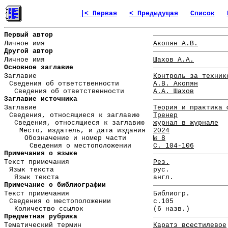
|< Первая
< Предыдущая
Список
Первый автор
Личное имя
Акопян А.В.
Другой автор
Личное имя
Шахов А.А.
Основное заглавие
Заглавие
Контроль за техник
Сведения об ответственности
А.В. Акопян
Сведения об ответственности
А.А. Шахов
Заглавие источника
Заглавие
Теория и практика 
Сведения, относящиеся к заглавию
Тренер
Сведения, относящиеся к заглавию
журнал в журнале
Место, издатель, и дата издания
2024
Обозначение и номер части
№ 8
Сведения о местоположении
С. 104-106
Примечания о языке
Текст примечания
Рез.
Язык текста
рус.
Язык текста
англ.
Примечание о библиографии
Текст примечания
Библиогр.
Сведения о местоположении
с.105
Количество ссылок
(6 назв.)
Предметная рубрика
Тематический термин
Каратэ всестилевое