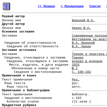
|< Первая
< Предыдущая
Список
Первый автор
Личное имя
Брицкий В.А.
Другой автор
Личное имя
Аикин В.А.
Основное заглавие
Заглавие
Современные подход
фехтовании на шпаг
Сведения об ответственности
В.А. Брицкий
Сведения об ответственности
В.А. Аикин
Заглавие источника
Заглавие
Теория и практика 
Сведения, относящиеся к заглавию
Тренер
Сведения, относящиеся к заглавию
журнал в журнале
Место, издатель, и дата издания
2025
Обозначение и номер части
№ 1
Сведения о местоположении
С. 100-102
Примечания о языке
Текст примечания
Рез.
Язык текста
рус.
Язык текста
англ.
Примечание о библиографии
Текст примечания
Библиогр.
Сведения о местоположении
с.102
Количество ссылок
(11 назв.)
Предметная рубрика