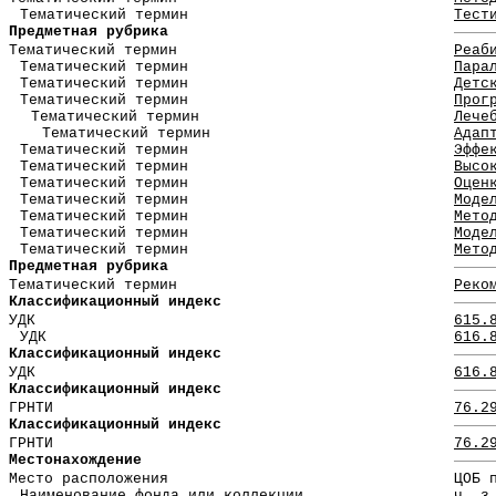
Тематический термин
Тест
Предметная рубрика
Тематический термин
Реаб
Тематический термин
Пара
Тематический термин
Детс
Тематический термин
Прог
Тематический термин
Лече
Тематический термин
Адап
Тематический термин
Эффе
Тематический термин
Высо
Тематический термин
Оцен
Тематический термин
Моде
Тематический термин
Мето
Тематический термин
Моде
Тематический термин
Мето
Предметная рубрика
Тематический термин
Реко
Классификационный индекс
УДК
615.
УДК
616.
Классификационный индекс
УДК
616.
Классификационный индекс
ГРНТИ
76.2
Классификационный индекс
ГРНТИ
76.2
Местонахождение
Место расположения
ЦОБ 
Наименование фонда или коллекции
ч. з