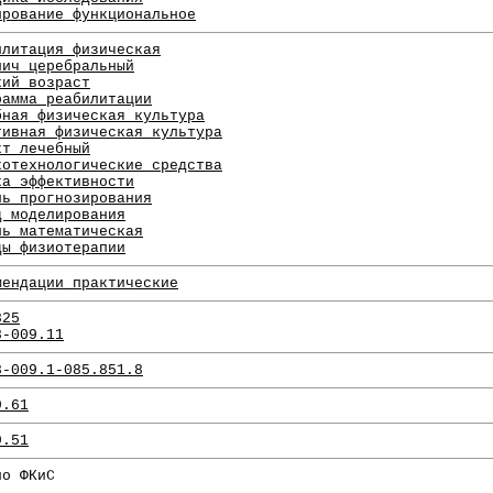
ирование функциональное
илитация физическая
лич церебральный
кий возраст
рамма реабилитации
бная физическая культура
тивная физическая культура
кт лечебный
котехнологические средства
ка эффективности
ль прогнозирования
д моделирования
ль математическая
ды физиотерапии
мендации практические
825
8-009.11
8-009.1-085.851.8
9.61
9.51
по ФКиС
.