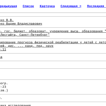
редыдущая
Список
Карточка
Следующая >
Последняя 
еко В.В.
еко Вадим Владиславович
р. гос. бюджет. образоват. учреждение высш. образования 
 Лесгафта, Санкт-Петербург"
лирование прогноза физической реабилитации у детей с дет
реф. дис. ... канд. пед. наук
3.11
ва
.
.
иогр.
2-23
азв.)
л.
дика исследования