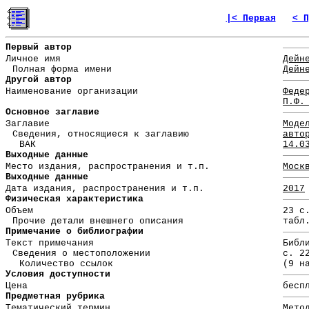
|< Первая
< П
Первый автор
Личное имя
Дейн
Полная форма имени
Дейн
Другой автор
Наименование организации
Феде
П.Ф.
Основное заглавие
Заглавие
Моде
Сведения, относящиеся к заглавию
авто
ВАК
14.0
Выходные данные
Место издания, распространения и т.п.
Моск
Выходные данные
Дата издания, распространения и т.п.
2017
Физическая характеристика
Объем
23 с
Прочие детали внешнего описания
табл
Примечание о библиографии
Текст примечания
Библ
Сведения о местоположении
с. 2
Количество ссылок
(9 н
Условия доступности
Цена
бесп
Предметная рубрика
Тематический термин
Мето