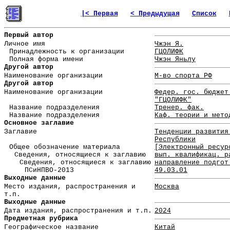
|< Первая
< Предыдущая
Список
Первый автор
Личное имя
Чжэн Я.
Принадлежность к организации
ГЦОЛИФК
Полная форма имени
Чжэн Яньлу
Другой автор
Наименование организации
М-во спорта РФ
Другой автор
Наименование организации
Федер. гос. бюджет
"ГЦОЛИФК"
Название подразделения
Тренер. фак.
Название подразделения
Каф. теории и мето
Основное заглавие
Заглавие
Тенденции развития
Республики
Общее обозначение материала
[Электронный ресур
Сведения, относящиеся к заглавию
вып. квалификац. р
Сведения, относящиеся к заглавию
направление подгот
ПСиНПВО-2013
49.03.01
Выходные данные
Место издания, распространения и
Москва
т.п.
Выходные данные
Дата издания, распространения и т.п.
2024
Предметная рубрика
Географическое название
Китай