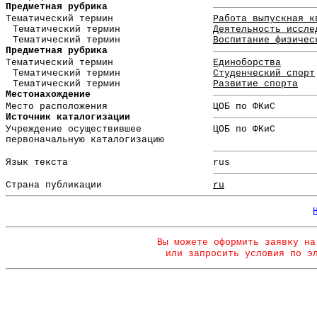
Предметная рубрика
Тематический термин
Работа выпускная к
Тематический термин
Деятельность иссле
Тематический термин
Воспитание физичес
Предметная рубрика
Тематический термин
Единоборства
Тематический термин
Студенческий спорт
Тематический термин
Развитие спорта
Местонахождение
Место расположения
ЦОБ по ФКиС
Источник каталогизации
Учреждение осуществившее
ЦОБ по ФКиС
первоначальную каталогизацию
Язык текста
rus
Страна публикации
ru
Вы можете оформить заявку на
или запросить условия по э