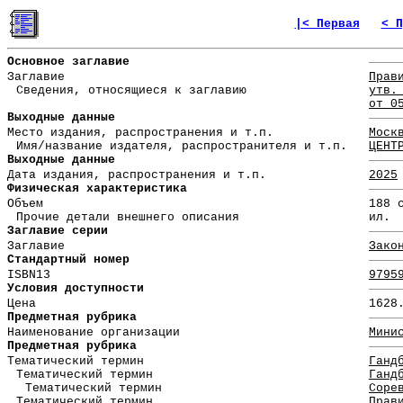
|< Первая
< П
Основное заглавие
Заглавие
Прав
Сведения, относящиеся к заглавию
утв.
от 0
Выходные данные
Место издания, распространения и т.п.
Моск
Имя/название издателя, распространителя и т.п.
ЦЕНТ
Выходные данные
Дата издания, распространения и т.п.
2025
Физическая характеристика
Объем
188 
Прочие детали внешнего описания
ил.
Заглавие серии
Заглавие
Зако
Стандартный номер
ISBN13
9795
Условия доступности
Цена
1628
Предметная рубрика
Наименование организации
Мини
Предметная рубрика
Тематический термин
Ганд
Тематический термин
Ганд
Тематический термин
Соре
Тематический термин
Прав