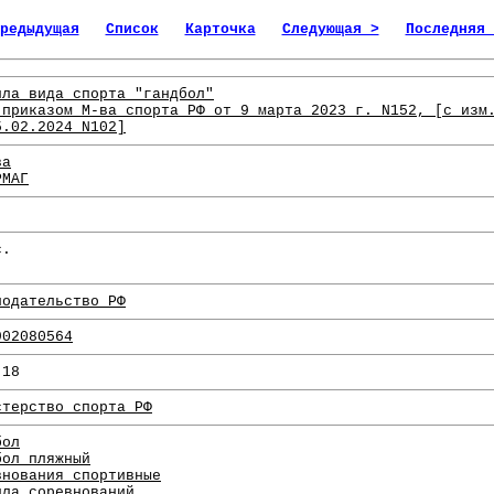
редыдущая
Список
Карточка
Следующая >
Последняя 
ила вида спорта "гандбол"
 приказом М-ва спорта РФ от 9 марта 2023 г. N152, [с изм
5.02.2024 N102]
ва
РМАГ
с.
нодательство РФ
902080564
.18
стерство спорта РФ
бол
бол пляжный
внования спортивные
ила соревнований