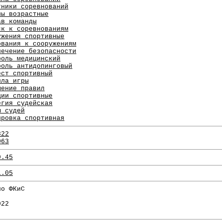
тники соревнований
пы возрастные
ав команды
ск к соревнованиям
ужения спортивные
ования к сооружениям
печение безопасности
роль медицинский
роль антидопинговый
ест спортивный
ила игры
шение правил
ции спортивные
егия судейская
ы судей
ировка спортивная
322
063
9.45
1.05
по ФКиС
922