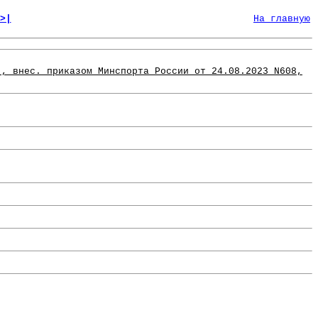
>|
На главную
., внес. приказом Минспорта России от 24.08.2023 N608,