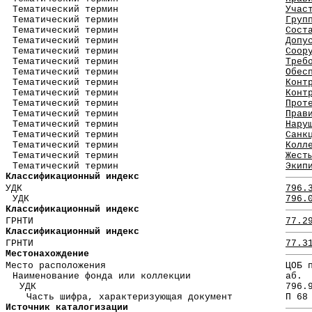
Тематический термин
Учас
Тематический термин
Груп
Тематический термин
Сост
Тематический термин
Допу
Тематический термин
Соор
Тематический термин
Треб
Тематический термин
Обес
Тематический термин
Конт
Тематический термин
Конт
Тематический термин
Прот
Тематический термин
Прав
Тематический термин
Нару
Тематический термин
Санк
Тематический термин
Колл
Тематический термин
Жест
Тематический термин
Экип
Классификационный индекс
УДК
796.
УДК
796.
Классификационный индекс
ГРНТИ
77.2
Классификационный индекс
ГРНТИ
77.3
Местонахождение
Место расположения
ЦОБ 
Наименование фонда или коллекции
аб.
УДК
796.
Часть шифра, характеризующая документ
П 68
Источник каталогизации