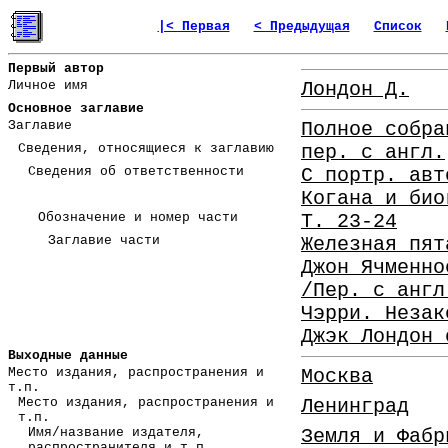
|< Первая
< Предыдущая
Список
Первый автор
Личное имя
Лондон Д.
Основное заглавие
Заглавие
Полное собра
Сведения, относящиеся к заглавию
пер. с англ.
Сведения об ответственности
С портр. авт
Когана и био
Обозначение и номер части
Т. 23-24
Заглавие части
Железная пят
Джон Ячменно
/Пер. с англ
Чэрри. Незак
Джэк Лондон 
Выходные данные
Место издания, распространения и
Москва
т.п.
Место издания, распространения и
Ленинград
т.п.
Имя/название издателя,
Земля и Фабр
распространителя и т.п.