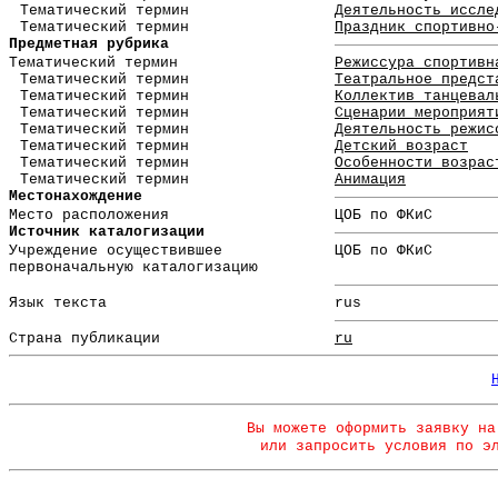
Тематический термин
Деятельность иссле
Тематический термин
Праздник спортивно
Предметная рубрика
Тематический термин
Режиссура спортивн
Тематический термин
Театральное предст
Тематический термин
Коллектив танцевал
Тематический термин
Сценарии мероприят
Тематический термин
Деятельность режис
Тематический термин
Детский возраст
Тематический термин
Особенности возрас
Тематический термин
Анимация
Местонахождение
Место расположения
ЦОБ по ФКиС
Источник каталогизации
Учреждение осуществившее
ЦОБ по ФКиС
первоначальную каталогизацию
Язык текста
rus
Страна публикации
ru
Вы можете оформить заявку на
или запросить условия по э