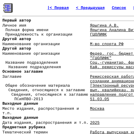
|< Первая
< Предыдущая
Список
Первый автор
Личное имя
Ярыгина А.В.
Полная форма имени
Ярыгина Аналина Ви
Принадлежность к организации
ГЦОЛИФК
Другой автор
Наименование организации
М-во спорта РФ
Другой автор
Наименование организации
Федер. гос. бюджет
"ГЦОЛИФК"
Название подразделения
Соц.-гуманитар. фа
Название подразделения
Каф. режиссуры мас
Основное заглавие
Заглавие
Режиссерская работ
создании анимацион
Общее обозначение материала
[Электронный ресур
Сведения, относящиеся к заглавию
вып. квалификац. р
Сведения, относящиеся к заглавию
направление подгот
ПСиНПВО-2013
51.03.05
Выходные данные
Место издания, распространения и
Москва
т.п.
Выходные данные
Дата издания, распространения и т.п.
2025
Предметная рубрика
Тематический термин
Работа выпускная к