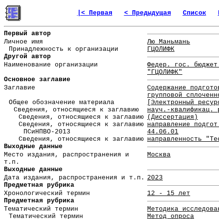
|< Первая
< Предыдущая
Список
Первый автор
Личное имя
Лю Маньмань
Принадлежность к организации
ГЦОЛИФК
Другой автор
Наименование организации
Федер. гос. бюджет
"ГЦОЛИФК"
Основное заглавие
Заглавие
Содержание подгото
групповой сплоченн
Общее обозначение материала
[Электронный ресур
Сведения, относящиеся к заглавию
науч.-квалификац. 
Сведения, относящиеся к заглавию
(Диссертация)
Сведения, относящиеся к заглавию
направление подгот
ПСиНПВО-2013
44.06.01
Сведения, относящиеся к заглавию
направленность "Те
Выходные данные
Место издания, распространения и
Москва
т.п.
Выходные данные
Дата издания, распространения и т.п.
2023
Предметная рубрика
Хронологический термин
12 - 15 лет
Предметная рубрика
Тематический термин
Методика исследова
Тематический термин
Метод опроса