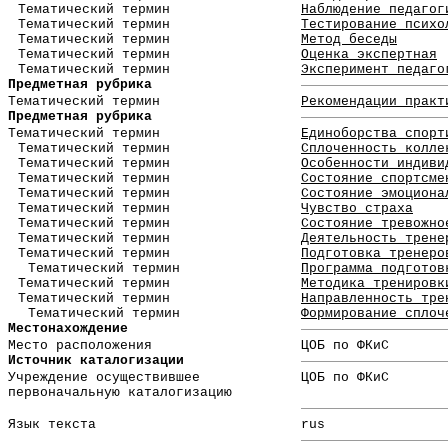
Тематический термин
Наблюдение педагог
Тематический термин
Тестирование психо
Тематический термин
Метод беседы
Тематический термин
Оценка экспертная
Тематический термин
Эксперимент педаго
Предметная рубрика
Тематический термин
Рекомендации практ
Предметная рубрика
Тематический термин
Единоборства спорт
Тематический термин
Сплоченность колле
Тематический термин
Особенности индиви
Тематический термин
Состояние спортсме
Тематический термин
Состояние эмоциона
Тематический термин
Чувство страха
Тематический термин
Состояние тревожно
Тематический термин
Деятельность трене
Тематический термин
Подготовка тренеро
Тематический термин
Программа подготов
Тематический термин
Методика тренировк
Тематический термин
Направленность тре
Тематический термин
Формирование сплоч
Местонахождение
Место расположения
ЦОБ по ФКиС
Источник каталогизации
Учреждение осуществившее
ЦОБ по ФКиС
первоначальную каталогизацию
Язык текста
rus