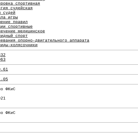
ировка спортивная
егия судейская
ы судей
ила игры
шение правил
ции спортивные
печение медицинское
лидный спорт
левания опорно-двигательного аппарата
лиды-колясочники
332
063
9.61
1.05
по ФКиС
921
по ФКиС