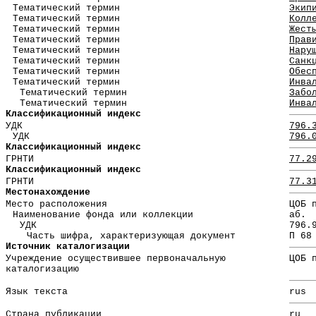
Тематический термин
Экип
Тематический термин
Колл
Тематический термин
Жест
Тематический термин
Прав
Тематический термин
Нару
Тематический термин
Санк
Тематический термин
Обес
Тематический термин
Инва
Тематический термин
Забо
Тематический термин
Инва
Классификационный индекс
УДК
796.
УДК
796.
Классификационный индекс
ГРНТИ
77.2
Классификационный индекс
ГРНТИ
77.3
Местонахождение
Место расположения
ЦОБ 
Наименование фонда или коллекции
аб.
УДК
796.
Часть шифра, характеризующая документ
П 68
Источник каталогизации
Учреждение осуществившее первоначальную
ЦОБ 
каталогизацию
Язык текста
rus
Страна публикации
ru