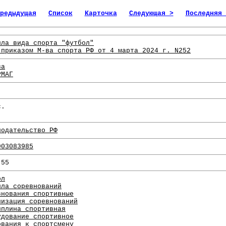
редыдущая
Список
Карточка
Следующая >
Последняя 
ила вида спорта "футбол"
 приказом М-ва спорта РФ от 4 марта 2024 г. N252
ва
РМАГ
с.
нодательство РФ
903083985
.55
ол
ила соревнований
внования спортивные
низация соревнований
иплина спортивная
удование спортивное
ования к спортсмену