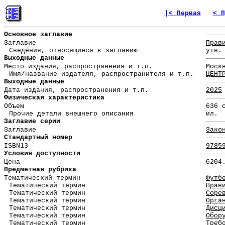
|< Первая
< П
Основное заглавие
Заглавие
Прав
Сведения, относящиеся к заглавию
утв.
Выходные данные
Место издания, распространения и т.п.
Моск
Имя/название издателя, распространителя и т.п.
ЦЕНТ
Выходные данные
Дата издания, распространения и т.п.
2025
Физическая характеристика
Объем
636 
Прочие детали внешнего описания
ил.
Заглавие серии
Заглавие
Зако
Стандартный номер
ISBN13
9785
Условия доступности
Цена
6204
Предметная рубрика
Тематический термин
Футб
Тематический термин
Прав
Тематический термин
Соре
Тематический термин
Орга
Тематический термин
Дисц
Тематический термин
Обор
Тематический термин
Треб