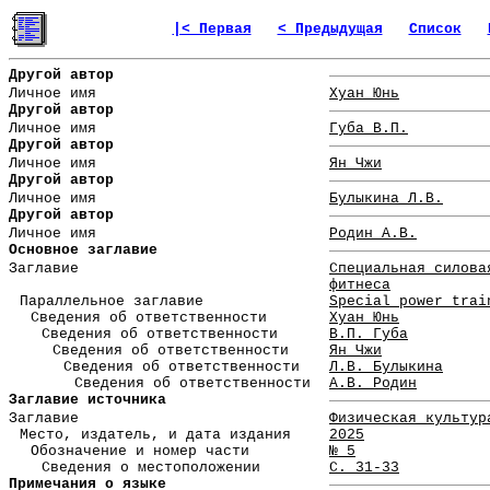
|< Первая
< Предыдущая
Список
Другой автор
Личное имя
Хуан Юнь
Другой автор
Личное имя
Губа В.П.
Другой автор
Личное имя
Ян Чжи
Другой автор
Личное имя
Булыкина Л.В.
Другой автор
Личное имя
Родин А.В.
Основное заглавие
Заглавие
Специальная силова
фитнеса
Параллельное заглавие
Special power trai
Сведения об ответственности
Хуан Юнь
Сведения об ответственности
В.П. Губа
Сведения об ответственности
Ян Чжи
Сведения об ответственности
Л.В. Булыкина
Сведения об ответственности
А.В. Родин
Заглавие источника
Заглавие
Физическая культур
Место, издатель, и дата издания
2025
Обозначение и номер части
№ 5
Сведения о местоположении
С. 31-33
Примечания о языке