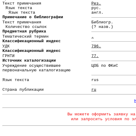
Текст примечания
Рез.
Язык текста
рус.
Язык текста
англ.
Примечание о библиографии
Текст примечания
Библиогр.
Количество ссылок
(? назв.)
Предметная рубрика
Тематический термин
.
Классификационный индекс
УДК
796.
Классификационный индекс
ГРНТИ
77.
Источник каталогизации
Учреждение осуществившее
ЦОБ по ФКиС
первоначальную каталогизацию
Язык текста
rus
Страна публикации
ru
Вы можете оформить заявку на
или запросить условия по э