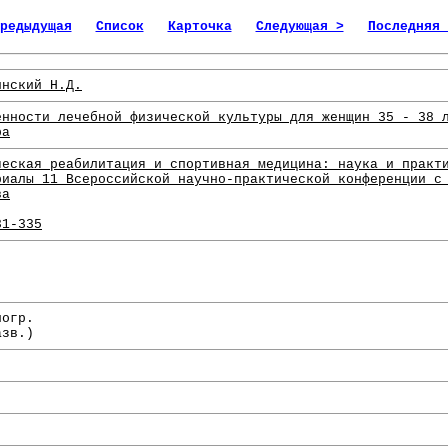
редыдущая
Список
Карточка
Следующая >
Последняя 
инский Н.Д.
енности лечебной физической культуры для женщин 35 - 38 
ра
ческая реабилитация и спортивная медицина: наука и практ
риалы 11 Всероссийской научно-практической конференции с
ва
31-335
.
иогр.
азв.)