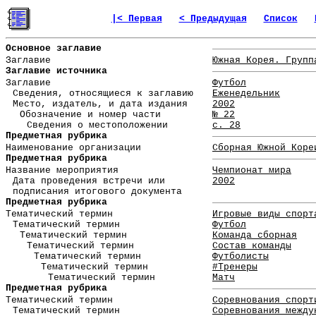
|< Первая
< Предыдущая
Список
Основное заглавие
Заглавие
Южная Корея. Групп
Заглавие источника
Заглавие
Футбол
Сведения, относящиеся к заглавию
Еженедельник
Место, издатель, и дата издания
2002
Обозначение и номер части
№ 22
Сведения о местоположении
с. 28
Предметная рубрика
Наименование организации
Сборная Южной Коре
Предметная рубрика
Название мероприятия
Чемпионат мира
Дата проведения встречи или
2002
подписания итогового документа
Предметная рубрика
Тематический термин
Игровые виды спорт
Тематический термин
Футбол
Тематический термин
Команда сборная
Тематический термин
Состав команды
Тематический термин
Футболисты
Тематический термин
#Тренеры
Тематический термин
Матч
Предметная рубрика
Тематический термин
Соревнования спорт
Тематический термин
Соревнования между