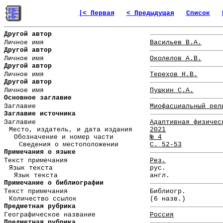
|< Первая
< Предыдущая
Список
Другой автор
Личное имя
Васильев В.А.
Другой автор
Личное имя
Околелов А.В.
Другой автор
Личное имя
Терехов Н.В.
Другой автор
Личное имя
Пушкин С.А.
Основное заглавие
Заглавие
Миофасциальный рел
Заглавие источника
Заглавие
Адаптивная физичес
Место, издатель, и дата издания
2021
Обозначение и номер части
№ 4
Сведения о местоположении
С. 52-53
Примечания о языке
Текст примечания
Рез.
Язык текста
рус.
Язык текста
англ.
Примечание о библиографии
Текст примечания
Библиогр.
Количество ссылок
(6 назв.)
Предметная рубрика
Географическое название
Россия
Предметная рубрика