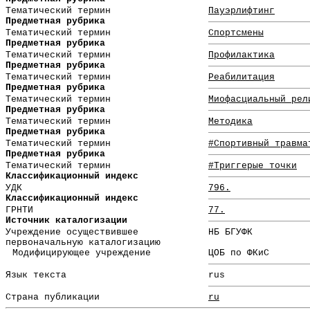
Тематический термин
Пауэрлифтинг
Предметная рубрика
Тематический термин
Спортсмены
Предметная рубрика
Тематический термин
Профилактика
Предметная рубрика
Тематический термин
Реабилитация
Предметная рубрика
Тематический термин
Миофасциальный рел
Предметная рубрика
Тематический термин
Методика
Предметная рубрика
Тематический термин
#Спортивный травма
Предметная рубрика
Тематический термин
#Триггерые точки
Классификационный индекс
УДК
796.
Классификационный индекс
ГРНТИ
77.
Источник каталогизации
Учреждение осуществившее
НБ БГУФК
первоначальную каталогизацию
Модифицирующее учреждение
ЦОБ по ФКиС
Язык текста
rus
Страна публикации
ru