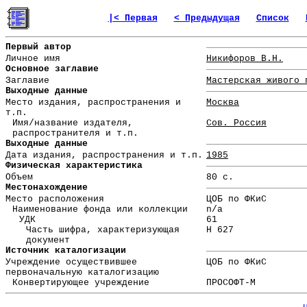
|< Первая
< Предыдущая
Список
Первый автор
Личное имя
Никифоров В.Н.
Основное заглавие
Заглавие
Мастерская живого 
Выходные данные
Место издания, распространения и
Москва
т.п.
Имя/название издателя,
Сов. Россия
распространителя и т.п.
Выходные данные
Дата издания, распространения и т.п.
1985
Физическая характеристика
Объем
80 с.
Местонахождение
Место расположения
ЦОБ по ФКиС
Наименование фонда или коллекции
n/a
УДК
61
Часть шифра, характеризующая
Н 627
документ
Источник каталогизации
Учреждение осуществившее
ЦОБ по ФКиС
первоначальную каталогизацию
Конвертирующее учреждение
ПРОСОФТ-М