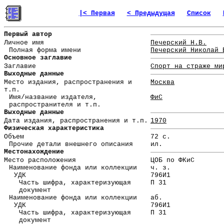
|< Первая
< Предыдущая
Список
Первый автор
Личное имя
Печерский Н.В.
Полная форма имени
Печерский Николай 
Основное заглавие
Заглавие
Спорт на страже ми
Выходные данные
Место издания, распространения и
Москва
т.п.
Имя/название издателя,
ФиС
распространителя и т.п.
Выходные данные
Дата издания, распространения и т.п.
1970
Физическая характеристика
Объем
72 с.
Прочие детали внешнего описания
ил.
Местонахождение
Место расположения
ЦОБ по ФКиС
Наименование фонда или коллекции
ч. з.
УДК
796И1
Часть шифра, характеризующая
П 31
документ
Наименование фонда или коллекции
аб.
УДК
796И1
Часть шифра, характеризующая
П 31
документ