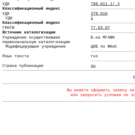
УДК
796.011.1/.3
Классификационный индекс
УДК
378.016
УДК
1
Классификационный индекс
ГРНТИ
77.03.07
Источник каталогизации
Учреждение осуществившее
Б-ка МГАФК
первоначальную каталогизацию
Модифицирующее учреждение
ЦОБ по ФКиС
Язык текста
rus
Страна публикации
su
Вы можете оформить заявку на
или запросить условия по э