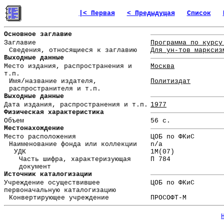
|< Первая
< Предыдущая
Список
Основное заглавие
Заглавие
Программа по курсу
Сведения, относящиеся к заглавию
Для ун-тов марксиз
Выходные данные
Место издания, распространения и
Москва
т.п.
Имя/название издателя,
Политиздат
распространителя и т.п.
Выходные данные
Дата издания, распространения и т.п.
1977
Физическая характеристика
Объем
56 с.
Местонахождение
Место расположения
ЦОБ по ФКиС
Наименование фонда или коллекции
n/a
УДК
1М(07)
Часть шифра, характеризующая
П 784
документ
Источник каталогизации
Учреждение осуществившее
ЦОБ по ФКиС
первоначальную каталогизацию
Конвертирующее учреждение
ПРОСОФТ-М