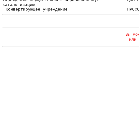
Учреждение осуществившее первоначальную
ЦОБ 
каталогизацию
Конвертирующее учреждение
ПРОС
Вы мо
или 