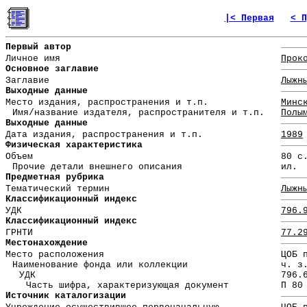
|< Первая
< П
Первый автор
Личное имя
Прок
Основное заглавие
Заглавие
Лыжн
Выходные данные
Место издания, распространения и т.п.
Минс
Имя/название издателя, распространителя и т.п.
Полы
Выходные данные
Дата издания, распространения и т.п.
1989
Физическая характеристика
Объем
80 с
Прочие детали внешнего описания
ил.
Предметная рубрика
Тематический термин
Лыжн
Классификационный индекс
УДК
796.
Классификационный индекс
ГРНТИ
77.2
Местонахождение
Место расположения
ЦОБ 
Наименование фонда или коллекции
ч. з
УДК
796.
Часть шифра, характеризующая документ
П 80
Источник каталогизации