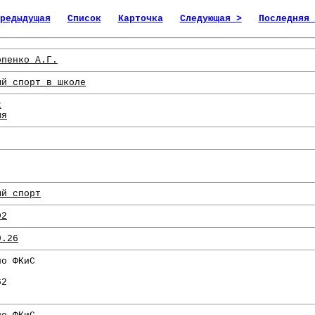
редыдущая
Список
Карточка
Следующая >
Последняя 
опенко А.Г.
ый спорт в школе
к
мя
.
ый спорт
92
9.26
по ФКиС
.
62