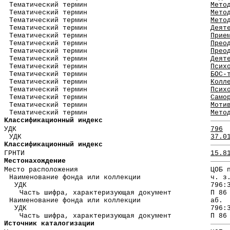
Тематический термин
Мето
Тематический термин
Мето
Тематический термин
Мето
Тематический термин
Деят
Тематический термин
Прие
Тематический термин
Прео
Тематический термин
Прео
Тематический термин
Деят
Тематический термин
Псих
Тематический термин
БОС-
Тематический термин
Колл
Тематический термин
Псих
Тематический термин
Само
Тематический термин
Моти
Тематический термин
Мето
Классификационный индекс
УДК
796
УДК
37.0
Классификационный индекс
ГРНТИ
15.8
Местонахождение
Место расположения
ЦОБ 
Наименование фонда или коллекции
ч. з
УДК
796:
Часть шифра, характеризующая документ
П 86
Наименование фонда или коллекции
аб.
УДК
796:
Часть шифра, характеризующая документ
П 86
Источник каталогизации