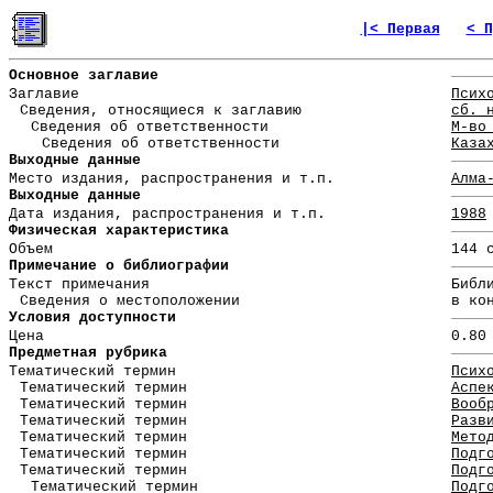
|< Первая
< П
Основное заглавие
Заглавие
Псих
Сведения, относящиеся к заглавию
сб. 
Сведения об ответственности
М-во
Сведения об ответственности
Каза
Выходные данные
Место издания, распространения и т.п.
Алма
Выходные данные
Дата издания, распространения и т.п.
1988
Физическая характеристика
Объем
144 
Примечание о библиографии
Текст примечания
Библ
Сведения о местоположении
в ко
Условия доступности
Цена
0.80
Предметная рубрика
Тематический термин
Псих
Тематический термин
Аспе
Тематический термин
Вооб
Тематический термин
Разв
Тематический термин
Мето
Тематический термин
Подг
Тематический термин
Подг
Тематический термин
Подг