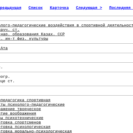
редыдущая
Список
Карточка
Следующая >
Последняя 
олого-педагогические воздействия в спортивной деятельнос
науч. ст.
 нар. образования Казах. ССР
х. ин-т физ. культуры
-Ата
с.
иогр.
нце ст.
опедагогика спортивная
кты психолого-педагогические
ражение творческое
итие воображения
ды психотехнические
отовка спортсменов
отовка психологическая
отовка морально-психологическая