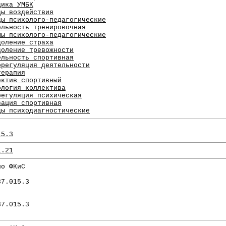
дика УМБК
ды воздействия
ды психолого-педагогические
ельность тренировочная
мы психолого-педагогические
доление страха
доление тревожности
ельность спортивная
орегуляция деятельности
терапия
ектив спортивный
ология коллектива
регуляция психическая
вация спортивная
ды психодиагностические
15.3
1.21
по ФКиС
.
37.015.3
37.015.3