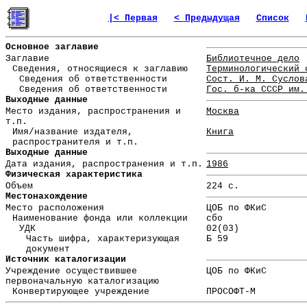
|< Первая
< Предыдущая
Список
Основное заглавие
Заглавие
Библиотечное дело
Сведения, относящиеся к заглавию
Терминологический 
Сведения об ответственности
Сост. И. М. Суслов
Сведения об ответственности
Гос. б-ка СССР им.
Выходные данные
Место издания, распространения и
Москва
т.п.
Имя/название издателя,
Книга
распространителя и т.п.
Выходные данные
Дата издания, распространения и т.п.
1986
Физическая характеристика
Объем
224 с.
Местонахождение
Место расположения
ЦОБ по ФКиС
Наименование фонда или коллекции
сбо
УДК
02(03)
Часть шифра, характеризующая
Б 59
документ
Источник каталогизации
Учреждение осуществившее
ЦОБ по ФКиС
первоначальную каталогизацию
Конвертирующее учреждение
ПРОСОФТ-М