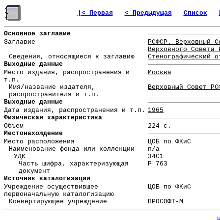
|< Первая
< Предыдущая
Список
Основное заглавие
Заглавие
РСФСР. Верховный С
Верховного Совета 
Сведения, относящиеся к заглавию
Стенографический о
Выходные данные
Место издания, распространения и
Москва
т.п.
Имя/название издателя,
Верховный Совет РС
распространителя и т.п.
Выходные данные
Дата издания, распространения и т.п.
1965
Физическая характеристика
Объем
224 с.
Местонахождение
Место расположения
ЦОБ по ФКиС
Наименование фонда или коллекции
n/a
УДК
34С1
Часть шифра, характеризующая
Р 763
документ
Источник каталогизации
Учреждение осуществившее
ЦОБ по ФКиС
первоначальную каталогизацию
Конвертирующее учреждение
ПРОСОФТ-М