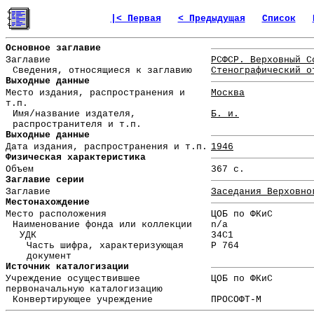
|< Первая
< Предыдущая
Список
Основное заглавие
Заглавие
РСФСР. Верховный С
Сведения, относящиеся к заглавию
Стенографический о
Выходные данные
Место издания, распространения и
Москва
т.п.
Имя/название издателя,
Б. и.
распространителя и т.п.
Выходные данные
Дата издания, распространения и т.п.
1946
Физическая характеристика
Объем
367 с.
Заглавие серии
Заглавие
Заседания Верховно
Местонахождение
Место расположения
ЦОБ по ФКиС
Наименование фонда или коллекции
n/a
УДК
34С1
Часть шифра, характеризующая
Р 764
документ
Источник каталогизации
Учреждение осуществившее
ЦОБ по ФКиС
первоначальную каталогизацию
Конвертирующее учреждение
ПРОСОФТ-М