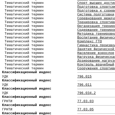
Тематический термин
Спорт высших дости
Тематический термин
Подготовка спортсм
Тематический термин
Подготовка к сорев
Тематический термин
Система подготовки
Тематический термин
Соревнования между
Тематический термин
Тренировка спортив
Тематический термин
Организация тренир
Тематический термин
Содержание трениро
Тематический термин
Методика тренировк
Тематический термин
Воспитание физичес
Тематический термин
Комплекс ГТО
Тематический термин
Гимнастика произво
Тематический термин
Занятия физической
Тематический термин
Население взрослое
Тематический термин
Нагрузка физическа
Тематический термин
Дозирование нагруз
Тематический термин
Контроль врачебный
Тематический термин
Сооружения спортив
Классификационный индекс
УДК
796.015
Классификационный индекс
УДК
796.011
Классификационный индекс
УДК
796.034.2
Классификационный индекс
ГРНТИ
77.03.03
Классификационный индекс
ГРНТИ
77.03.05
Классификационный индекс