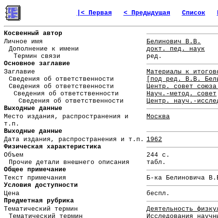
|< Первая
< Предыдущая
Список
Косвенный автор
Личное имя
Белинович В.В.
Дополнение к имени
докт. пед. наук
Термин связи
ред.
Основное заглавие
Заглавие
Материалы к итогов
Сведения об ответственности
[под ред. В.В. Бел
Сведения об ответственности
Центр. совет союза
Сведения об ответственности
Науч.-метод. совет
Сведения об ответственности
Центр. науч.-иссле
Выходные данные
Место издания, распространения и
Москва
т.п.
Выходные данные
Дата издания, распространения и т.п.
1962
Физическая характеристика
Объем
244 с.
Прочие детали внешнего описания
табл.
Общее примечание
Текст примечания
Б-ка Белиновича В.
Условия доступности
Цена
беспл.
Предметная рубрика
Тематический термин
Деятельность физку
Тематический термин
Исследования научн