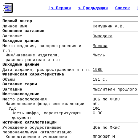
|< Первая
< Предыдущая
Список
Первый автор
Личное имя
Семушкин А.В.
Основное заглавие
Заглавие
Эмпедокл
Выходные данные
Место издания, распространения и
Москва
т.п.
Имя/название издателя,
Мысль
распространителя и т.п.
Выходные данные
Дата издания, распространения и т.п.
1985
Физическая характеристика
Объем
191 с.
Заглавие серии
Заглавие
Мыслители прошлого
Местонахождение
Место расположения
ЦОБ по ФКиС
Наименование фонда или коллекции
аб.
УДК
1Ф1
Часть шифра, характеризующая
С 30
документ
Источник каталогизации
Учреждение осуществившее
ЦОБ по ФКиС
первоначальную каталогизацию
Конвертирующее учреждение
ПРОСОФТ-М