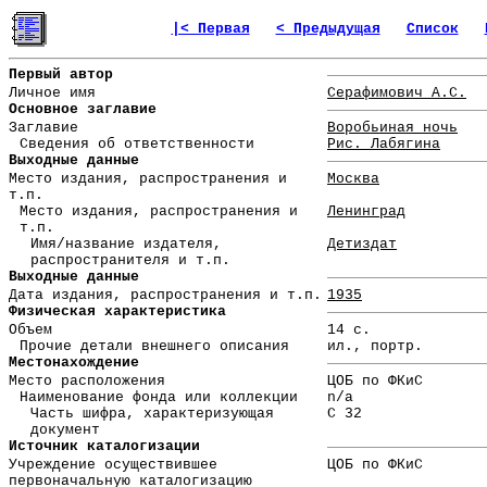
|< Первая
< Предыдущая
Список
Первый автор
Личное имя
Серафимович А.С.
Основное заглавие
Заглавие
Воробьиная ночь
Сведения об ответственности
Рис. Лабягина
Выходные данные
Место издания, распространения и
Москва
т.п.
Место издания, распространения и
Ленинград
т.п.
Имя/название издателя,
Детиздат
распространителя и т.п.
Выходные данные
Дата издания, распространения и т.п.
1935
Физическая характеристика
Объем
14 с.
Прочие детали внешнего описания
ил., портр.
Местонахождение
Место расположения
ЦОБ по ФКиС
Наименование фонда или коллекции
n/a
Часть шифра, характеризующая
С 32
документ
Источник каталогизации
Учреждение осуществившее
ЦОБ по ФКиС
первоначальную каталогизацию