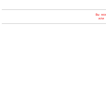
Вы мо
или 