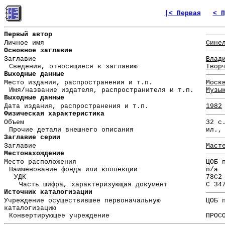
|< Первая
< П
Первый автор
Личное имя
Сине
Основное заглавие
Заглавие
Влад
Сведения, относящиеся к заглавию
Твор
Выходные данные
Место издания, распространения и т.п.
Моск
Имя/название издателя, распространителя и т.п.
Музы
Выходные данные
Дата издания, распространения и т.п.
1982
Физическая характеристика
Объем
32 с
Прочие детали внешнего описания
ил.,
Заглавие серии
Заглавие
Маст
Местонахождение
Место расположения
ЦОБ 
Наименование фонда или коллекции
n/a
УДК
78С2
Часть шифра, характеризующая документ
С 34
Источник каталогизации
Учреждение осуществившее первоначальную
ЦОБ 
каталогизацию
Конвертирующее учреждение
ПРОС