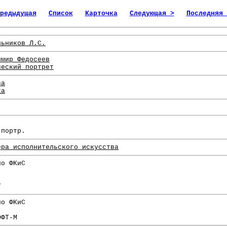
редыдущая
Список
Карточка
Следующая >
Последняя 
льников Л.С.
имир Федосеев
ческий портрет
ва
ка
.
 портр.
ера исполнительского искусства
по ФКиС
7
по ФКиС
ОФТ-М