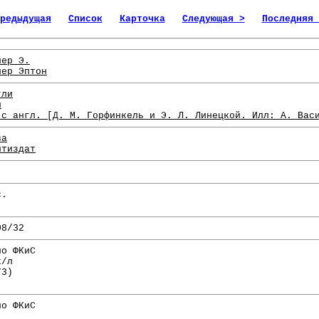
редыдущая
Список
Карточка
Следующая >
Последняя 
лер Э.
лер Эптон
гли
н
 с англ. [Д. М. Горфинкель и Э. Л. Линецкой. Илл: А. Вас
ва
итиздат
с.
08/32
по ФКиС
х/л
73)
по ФКиС