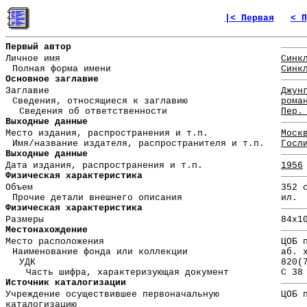
|< Первая
< П
Первый автор
Личное имя
Синк
Полная форма имени
Синк
Основное заглавие
Заглавие
Джун
Сведения, относящиеся к заглавию
рома
Сведения об ответственности
Пер.
Выходные данные
Место издания, распространения и т.п.
Моск
Имя/название издателя, распространителя и т.п.
Госл
Выходные данные
Дата издания, распространения и т.п.
1956
Физическая характеристика
Объем
352 
Прочие детали внешнего описания
ил.
Физическая характеристика
Размеры
84x1
Местонахождение
Место расположения
ЦОБ 
Наименование фонда или коллекции
аб. 
УДК
820(
Часть шифра, характеризующая документ
С 38
Источник каталогизации
Учреждение осуществившее первоначальную
ЦОБ 
каталогизацию