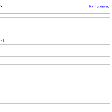
>|
На главную
ин]