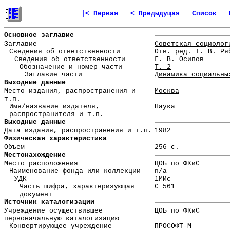
|< Первая
< Предыдущая
Список
Основное заглавие
Заглавие
Советская социолог
Сведения об ответственности
Отв. ред. Т. В. Ря
Сведения об ответственности
Г. В. Осипов
Обозначение и номер части
Т. 2
Заглавие части
Динамика социальны
Выходные данные
Место издания, распространения и
Москва
т.п.
Имя/название издателя,
Наука
распространителя и т.п.
Выходные данные
Дата издания, распространения и т.п.
1982
Физическая характеристика
Объем
256 с.
Местонахождение
Место расположения
ЦОБ по ФКиС
Наименование фонда или коллекции
n/a
УДК
1МИс
Часть шифра, характеризующая
С 561
документ
Источник каталогизации
Учреждение осуществившее
ЦОБ по ФКиС
первоначальную каталогизацию
Конвертирующее учреждение
ПРОСОФТ-М