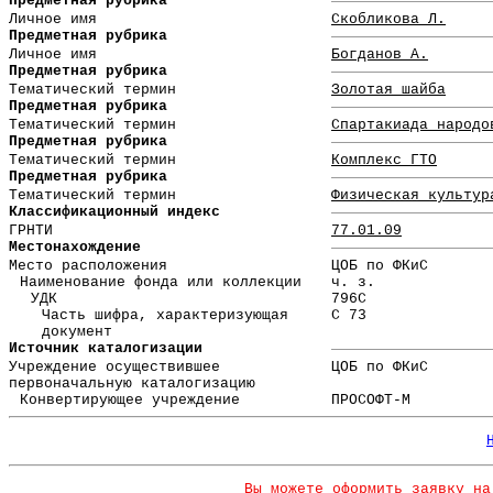
Предметная рубрика
Личное имя
Скобликова Л.
Предметная рубрика
Личное имя
Богданов А.
Предметная рубрика
Тематический термин
Золотая шайба
Предметная рубрика
Тематический термин
Спартакиада народо
Предметная рубрика
Тематический термин
Комплекс ГТО
Предметная рубрика
Тематический термин
Физическая культур
Классификационный индекс
ГРНТИ
77.01.09
Местонахождение
Место расположения
ЦОБ по ФКиС
Наименование фонда или коллекции
ч. з.
УДК
796С
Часть шифра, характеризующая
С 73
документ
Источник каталогизации
Учреждение осуществившее
ЦОБ по ФКиС
первоначальную каталогизацию
Конвертирующее учреждение
ПРОСОФТ-М
Вы можете оформить заявку на