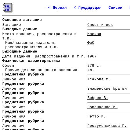
|< Первая
< Предыдущая
Список
Основное заглавие
Заглавие
Спорт и век
Выходные данные
Место издания, распространения и
Москва
т.п.
Имя/название издателя,
ФиС
распространителя и т.п.
Выходные данные
Дата издания, распространения и т.п.
1967
Физическая характеристика
Объем
279 с.
Прочие детали внешнего описания
ил.
Предметная рубрика
Личное имя
Исакова М.
Предметная рубрика
Личное имя
Знаменские братья
Предметная рубрика
Личное имя
Бобров В.
Предметная рубрика
Личное имя
Попенченко В.
Предметная рубрика
Личное имя
Нетто И.
Предметная рубрика
Личное имя
Прозуменщикова Г.