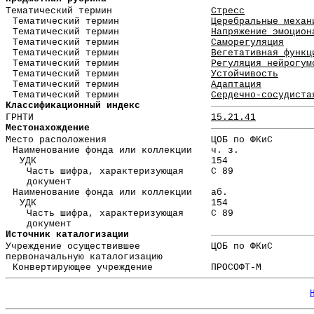
Тематический термин
Стресс
Тематический термин
Церебральные механ
Тематический термин
Напряжение эмоцион
Тематический термин
Саморегуляция
Тематический термин
Вегетативная функц
Тематический термин
Регуляция нейрогум
Тематический термин
Устойчивость
Тематический термин
Адаптация
Тематический термин
Сердечно-сосудиста
Классификационный индекс
ГРНТИ
15.21.41
Местонахождение
Место расположения
ЦОБ по ФКиС
Наименование фонда или коллекции
ч. з.
УДК
154
Часть шифра, характеризующая
С 89
документ
Наименование фонда или коллекции
аб.
УДК
154
Часть шифра, характеризующая
С 89
документ
Источник каталогизации
Учреждение осуществившее
ЦОБ по ФКиС
первоначальную каталогизацию
Конвертирующее учреждение
ПРОСОФТ-М