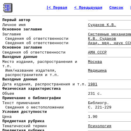
|< Первая
< Предыдущая
Список
Первый автор
Личное имя
Судаков К.В.
Основное заглавие
Заглавие
Системные механизм
Сведения об ответственности
К.В. Судаков
Сведения об ответственности
Акад. мед. наук СС
Основное заглавие
Сведения об ответственности
АМН СССР
Выходные данные
Место издания, распространения и
Москва
т.п.
Имя/название издателя,
Медицина
распространителя и т.п.
Выходные данные
Дата издания, распространения и т.п.
1981
Физическая характеристика
Объем
231 с.
Примечание о библиографии
Текст примечания
Библиогр.
Сведения о местоположении
С. 221-229
Условия доступности
Цена
1.90
Предметная рубрика
Тематический термин
Психология
Предметная рубрика