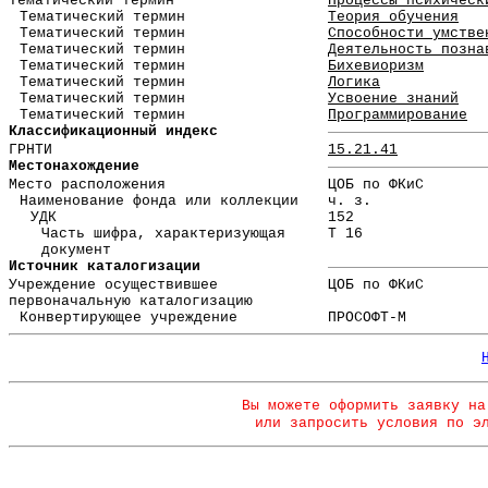
Тематический термин
Процессы психическ
Тематический термин
Теория обучения
Тематический термин
Способности умстве
Тематический термин
Деятельность позна
Тематический термин
Бихевиоризм
Тематический термин
Логика
Тематический термин
Усвоение знаний
Тематический термин
Программирование
Классификационный индекс
ГРНТИ
15.21.41
Местонахождение
Место расположения
ЦОБ по ФКиС
Наименование фонда или коллекции
ч. з.
УДК
152
Часть шифра, характеризующая
Т 16
документ
Источник каталогизации
Учреждение осуществившее
ЦОБ по ФКиС
первоначальную каталогизацию
Конвертирующее учреждение
ПРОСОФТ-М
Вы можете оформить заявку на
или запросить условия по э