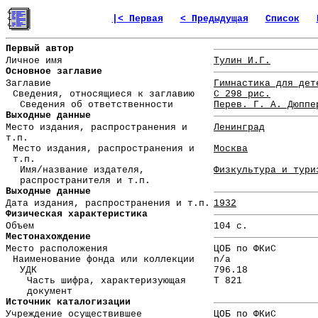
|< Первая
< Предыдущая
Список
Первый автор
Личное имя
Тулин И.Г.
Основное заглавие
Заглавие
Гимнастика для дет
Сведения, относящиеся к заглавию
С 298 рис.
Сведения об ответственности
Перев. Г. А. Дюппе
Выходные данные
Место издания, распространения и
Ленинград
т.п.
Место издания, распространения и
Москва
т.п.
Имя/название издателя,
Физкультура и тури
распространителя и т.п.
Выходные данные
Дата издания, распространения и т.п.
1932
Физическая характеристика
Объем
104 с.
Местонахождение
Место расположения
ЦОБ по ФКиС
Наименование фонда или коллекции
n/a
УДК
796.18
Часть шифра, характеризующая
Т 821
документ
Источник каталогизации
Учреждение осуществившее
ЦОБ по ФКиС