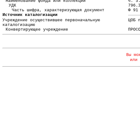
Наименование фонда или коллекции
ч. з
УДК
796.
Часть шифра, характеризующая документ
Ф 91
Источник каталогизации
Учреждение осуществившее первоначальную
ЦОБ 
каталогизацию
Конвертирующее учреждение
ПРОС
Вы мо
или 