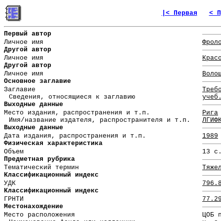
|< Первая
< П
Первый автор
Личное имя
Фрол
Другой автор
Личное имя
Крас
Другой автор
Личное имя
Воло
Основное заглавие
Заглавие
Треб
Сведения, относящиеся к заглавию
учеб
Выходные данные
Место издания, распространения и т.п.
Рига
Имя/название издателя, распространителя и т.п.
ЛГИФ
Выходные данные
Дата издания, распространения и т.п.
1989
Физическая характеристика
Объем
13 с
Предметная рубрика
Тематический термин
Тяже
Классификационный индекс
УДК
796.
Классификационный индекс
ГРНТИ
77.2
Местонахождение
Место расположения
ЦОБ 