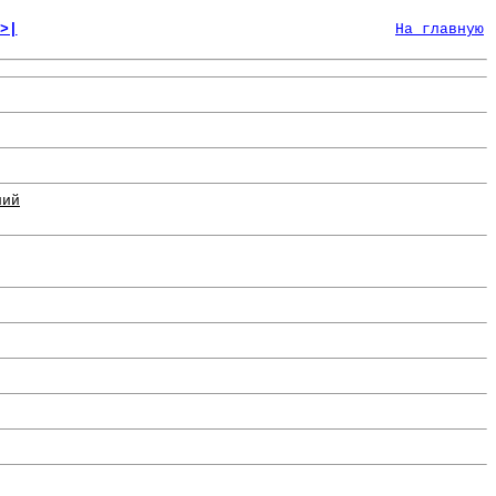
>|
На главную
ний