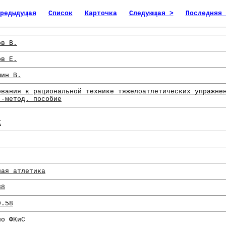
редыдущая
Список
Карточка
Следующая >
Последняя 
ов В.
ов Е.
шин В.
ования к рациональной технике тяжелоатлетических упражне
.-метод. пособие
К
.
лая атлетика
88
9.58
по ФКиС