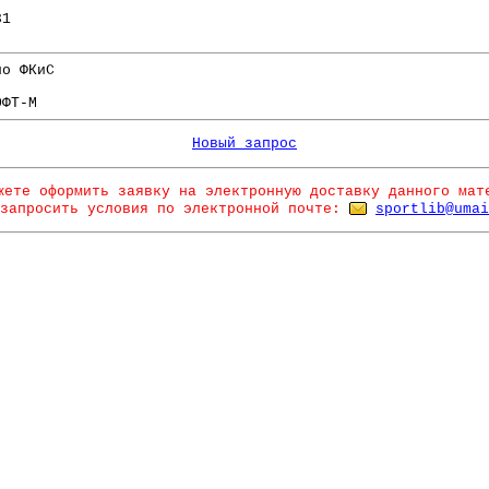
.
31
по ФКиС
ОФТ-М
Новый запрос
жете оформить заявку на электронную доставку данного мат
запросить условия по электронной почте:
sportlib@umai