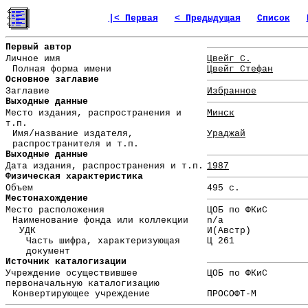
|< Первая
< Предыдущая
Список
Первый автор
Личное имя
Цвейг С.
Полная форма имени
Цвейг Стефан
Основное заглавие
Заглавие
Избранное
Выходные данные
Место издания, распространения и
Минск
т.п.
Имя/название издателя,
Ураджай
распространителя и т.п.
Выходные данные
Дата издания, распространения и т.п.
1987
Физическая характеристика
Объем
495 с.
Местонахождение
Место расположения
ЦОБ по ФКиС
Наименование фонда или коллекции
n/a
УДК
И(Австр)
Часть шифра, характеризующая
Ц 261
документ
Источник каталогизации
Учреждение осуществившее
ЦОБ по ФКиС
первоначальную каталогизацию
Конвертирующее учреждение
ПРОСОФТ-М