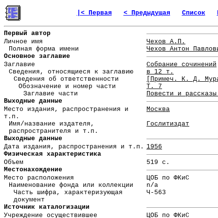
|< Первая
< Предыдущая
Список
Первый автор
Личное имя
Чехов А.П.
Полная форма имени
Чехов Антон Павлов
Основное заглавие
Заглавие
Собрание сочинений
Сведения, относящиеся к заглавию
в 12 т.
Сведения об ответственности
[Примеч. К. Д. Мур
Обозначение и номер части
Т. 7
Заглавие части
Повести и рассказы
Выходные данные
Место издания, распространения и
Москва
т.п.
Имя/название издателя,
Гослитиздат
распространителя и т.п.
Выходные данные
Дата издания, распространения и т.п.
1956
Физическая характеристика
Объем
519 с.
Местонахождение
Место расположения
ЦОБ по ФКиС
Наименование фонда или коллекции
n/a
Часть шифра, характеризующая
Ч-563
документ
Источник каталогизации
Учреждение осуществившее
ЦОБ по ФКиС