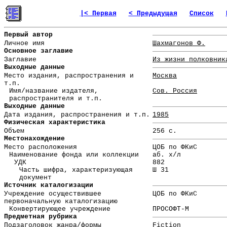
|< Первая
< Предыдущая
Список
Первый автор
Личное имя
Шахмагонов Ф.
Основное заглавие
Заглавие
Из жизни полковник
Выходные данные
Место издания, распространения и
Москва
т.п.
Имя/название издателя,
Сов. Россия
распространителя и т.п.
Выходные данные
Дата издания, распространения и т.п.
1985
Физическая характеристика
Объем
256 с.
Местонахождение
Место расположения
ЦОБ по ФКиС
Наименование фонда или коллекции
аб. х/л
УДК
882
Часть шифра, характеризующая
Ш 31
документ
Источник каталогизации
Учреждение осуществившее
ЦОБ по ФКиС
первоначальную каталогизацию
Конвертирующее учреждение
ПРОСОФТ-М
Предметная рубрика
Подзаголовок жанра/формы
Fiction