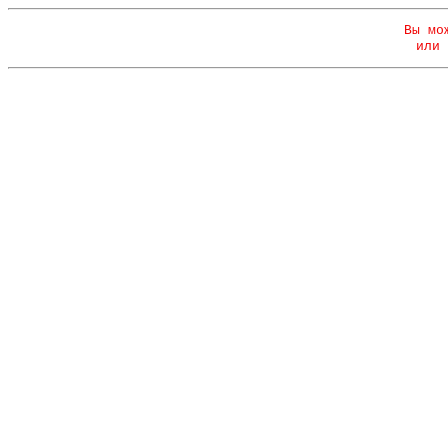
Вы мо
или 