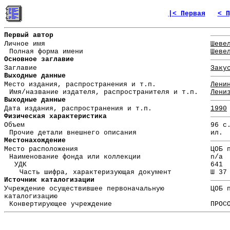
|< Первая
< П
Первый автор
Личное имя
Шеве
Полная форма имени
Шеве
Основное заглавие
Заглавие
Заку
Выходные данные
Место издания, распространения и т.п.
Лени
Имя/название издателя, распространителя и т.п.
Лени
Выходные данные
Дата издания, распространения и т.п.
1990
Физическая характеристика
Объем
96 с
Прочие детали внешнего описания
ил.
Местонахождение
Место расположения
ЦОБ 
Наименование фонда или коллекции
n/a
УДК
641
Часть шифра, характеризующая документ
Ш 37
Источник каталогизации
Учреждение осуществившее первоначальную
ЦОБ 
каталогизацию
Конвертирующее учреждение
ПРОС