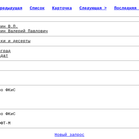
редыдущая
Список
Карточка
Следующая >
Последняя 
лин В.П.
лин Валерий Павлович
ски и десерты
нград
здат
.
по ФКиС
по ФКиС
ОФТ-М
Новый запрос