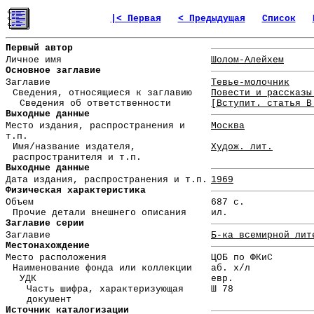
|< Первая
< Предыдущая
Список
Первый автор
Личное имя
Шолом-Алейхем
Основное заглавие
Заглавие
Тевье-молочник
Сведения, относящиеся к заглавию
Повести и рассказы
Сведения об ответственности
[Вступит. статья В
Выходные данные
Место издания, распространения и
Москва
т.п.
Имя/название издателя,
Худож. лит.
распространителя и т.п.
Выходные данные
Дата издания, распространения и т.п.
1969
Физическая характеристика
Объем
687 с.
Прочие детали внешнего описания
ил.
Заглавие серии
Заглавие
Б-ка всемирной лит
Местонахождение
Место расположения
ЦОБ по ФКиС
Наименование фонда или коллекции
аб. х/л
УДК
евр.
Часть шифра, характеризующая
Ш 78
документ
Источник каталогизации