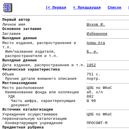
|< Первая
< Предыдущая
Список
Первый автор
Личное имя
Шухов И.
Основное заглавие
Заглавие
Избранное
Выходные данные
Место издания, распространения и
Алма-Ата
т.п.
Имя/название издателя,
Б. и.
распространителя и т.п.
Выходные данные
Дата издания, распространения и т.п.
1952
Физическая характеристика
Объем
751 с.
Прочие детали внешнего описания
портр.
Местонахождение
Место расположения
ЦОБ по ФКиС
Наименование фонда или коллекции
аб. х/л
УДК
882
Часть шифра, характеризующая
Ш 98
документ
Источник каталогизации
Учреждение осуществившее
ЦОБ по ФКиС
первоначальную каталогизацию
Конвертирующее учреждение
ПРОСОФТ-М
Предметная рубрика