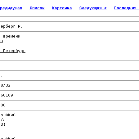
редыдущая
Список
Карточка
Следующая >
Последняя 
верберг Р.
и времени
ны
т-Петербург
с.
08/32
760169
.00
по ФКиС
х/л
73)