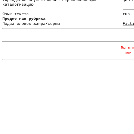
Учреждение осуществившее первоначальную
ЦОБ 
каталогизацию
Язык текста
rus
Предметная рубрика
Подзаголовок жанра/формы
Fict
Вы мо
или 