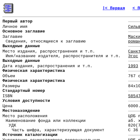
|< Первая
< П
Первый автор
Личное имя
Силь
Основное заглавие
Заглавие
Маск
Сведения, относящиеся к заглавию
рома
Выходные данные
Место издания, распространения и т.п.
Санк
Имя/название издателя, распространителя и т.п.
Эгос
Выходные данные
Дата издания, распространения и т.п.
1993
Физическая характеристика
Объем
767 
Физическая характеристика
Размеры
84x1
Стандартный номер
ISBN
5854
Условия доступности
Цена
6000
Местонахождение
Место расположения
ЦОБ 
Наименование фонда или коллекции
аб. 
УДК
820(
Часть шифра, характеризующая документ
С 36
Источник каталогизации