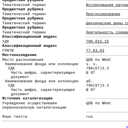
Предметная рубрика
Тематический термин
Исследования научн
Предметная рубрика
Тематический термин
Прогнозирование
Предметная рубрика
Тематический термин
Циклические виды с
Предметная рубрика
Тематический термин
Деятельность сорев
Классификационный индекс
УДК
796.015.15
Классификационный индекс
ГРНТИ
77.03.03
Местонахождение
Место расположения
ЦОБ по ФКиС
Наименование фонда или коллекции
ч. з.
УДК
796(07)3.3
Часть шифра, характеризующая
Ш 97
документ
Наименование фонда или коллекции
аб.
УДК
796(07)3.3
Часть шифра, характеризующая
Ш 97
документ
Источник каталогизации
Учреждение осуществившее
ЦОБ по ФКиС
первоначальную каталогизацию
Язык текста
rus