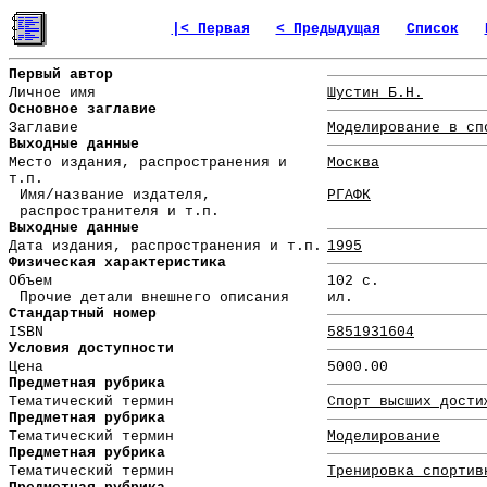
|< Первая
< Предыдущая
Список
Первый автор
Личное имя
Шустин Б.Н.
Основное заглавие
Заглавие
Моделирование в сп
Выходные данные
Место издания, распространения и
Москва
т.п.
Имя/название издателя,
РГАФК
распространителя и т.п.
Выходные данные
Дата издания, распространения и т.п.
1995
Физическая характеристика
Объем
102 с.
Прочие детали внешнего описания
ил.
Стандартный номер
ISBN
5851931604
Условия доступности
Цена
5000.00
Предметная рубрика
Тематический термин
Спорт высших дости
Предметная рубрика
Тематический термин
Моделирование
Предметная рубрика
Тематический термин
Тренировка спортив