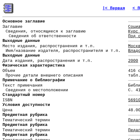
|< Первая
< П
Основное заглавие
Заглавие
Соци
Сведения, относящиеся к заглавию
Курс
Сведения об ответственности
Под 
Выходные данные
Место издания, распространения и т.п.
Моск
Имя/название издателя, распространителя и т.п.
Влад
Выходные данные
Дата издания, распространения и т.п.
2000
Физическая характеристика
Объем
416 
Прочие детали внешнего описания
табл
Примечание о библиографии
Текст примечания
Библ
Сведения о местоположении
С. 4
Стандартный номер
ISBN
5691
Условия доступности
Цена
48.0
Предметная рубрика
Тематический термин
Педа
Предметная рубрика
Тематический термин
Педа
Предметная рубрика