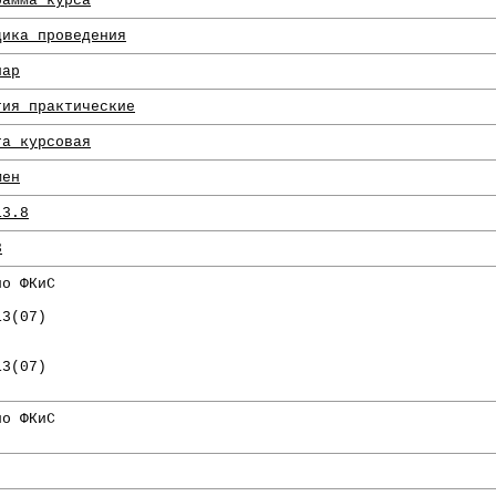
рамма курса
дика проведения
нар
тия практические
та курсовая
мен
13.8
3
по ФКиС
.
13(07)
13(07)
по ФКиС