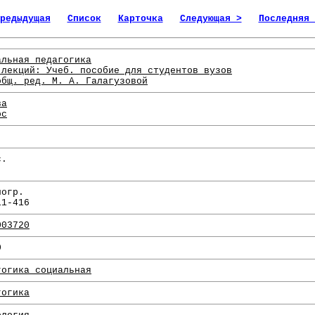
редыдущая
Список
Карточка
Следующая >
Последняя 
альная педагогика
 лекций: Учеб. пособие для студентов вузов
общ. ред. М. А. Галагузовой
ва
ос
с.
.
иогр.
11-416
003720
0
гогика социальная
гогика