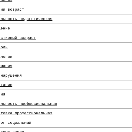
ология
кий возраст
ельность педагогическая
дение
остковый возраст
голь
ология
омания
онарушения
итание
рия
ельность профессиональная
отовка профессиональная
гог социальный