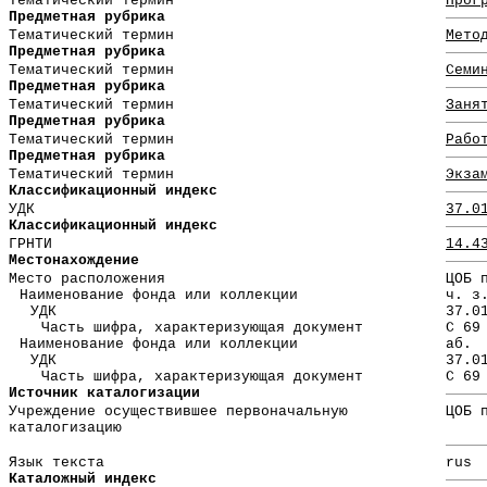
Тематический термин
Прог
Предметная рубрика
Тематический термин
Мето
Предметная рубрика
Тематический термин
Семи
Предметная рубрика
Тематический термин
Заня
Предметная рубрика
Тематический термин
Рабо
Предметная рубрика
Тематический термин
Экза
Классификационный индекс
УДК
37.0
Классификационный индекс
ГРНТИ
14.4
Местонахождение
Место расположения
ЦОБ 
Наименование фонда или коллекции
ч. з
УДК
37.0
Часть шифра, характеризующая документ
С 69
Наименование фонда или коллекции
аб.
УДК
37.0
Часть шифра, характеризующая документ
С 69
Источник каталогизации
Учреждение осуществившее первоначальную
ЦОБ 
каталогизацию
Язык текста
rus
Каталожный индекс