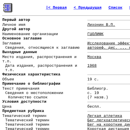
|< Первая
< Предыдущая
Список
Первый автор
Личное имя
Лихонин В.П.
Другой автор
Наименование организации
ГЦОЛИФК
Основное заглавие
Заглавие
Исследование эффек
Сведения, относящиеся к заглавию
автореф. дис. ... 
Выходные данные
Место издания, распространения и
Москва
т.п.
Дата издания, распространения и
1968
т.п.
Физическая характеристика
Объем
19 с.
Примечание о библиографии
Текст примечания
Библиогр.
Сведения о местоположении
с. 19
Количество ссылок
(7 назв.)
Условия доступности
Цена
беспл.
Предметная рубрика
Тематический термин
Легкая атлетика
Тематический термин
Бег легкоатлетичес
Тематический термин
Бег на короткие ди
Тематический термин
Короткая дистанция