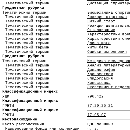
Тематический термин
Дистанция спринтер
Предметная рубрика
Тематический термин
Биомеханика спорти
Тематический термин
Позиция стартовая
Тематический термин
Низкий старт
Тематический термин
Реакция двигательн
Тематический термин
Отталкивание
Тематический термин
Характеристики вре
Тематический термин
Характеристики сил
Тематический термин
Длина шага
Тематический термин
Ритм бега
Тематический термин
Ошибки исполнения
Предметная рубрика
Тематический термин
Методика исследова
Тематический термин
Анализ литературны
Тематический термин
Динамография
Тематический термин
Хронометраж
Тематический термин
Спидография
Тематический термин
Киносъемка
Тематический термин
Эксперимент педаго
Классификационный индекс
УДК
796.422
Классификационный индекс
ГРНТИ
77.29.25.21
Классификационный индекс
ГРНТИ
77.05.07
Местонахождение
Место расположения
ЦОБ по ФКиС
Наименование фонда или коллекции
ч. з.