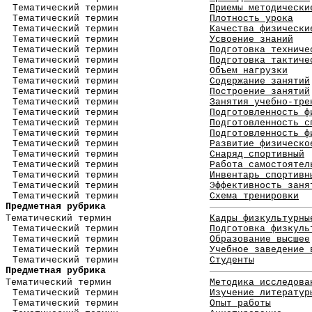
Тематический термин
Приемы методически
Тематический термин
Плотность урока
Тематический термин
Качества физически
Тематический термин
Усвоение знаний
Тематический термин
Подготовка техниче
Тематический термин
Подготовка тактиче
Тематический термин
Объем нагрузки
Тематический термин
Содержание занятий
Тематический термин
Построение занятий
Тематический термин
Занятия учебно-тре
Тематический термин
Подготовленность ф
Тематический термин
Подготовленность с
Тематический термин
Подготовленность ф
Тематический термин
Развитие физическо
Тематический термин
Снаряд спортивный
Тематический термин
Работа самостоятел
Тематический термин
Инвентарь спортивн
Тематический термин
Эффективность заня
Тематический термин
Схема тренировки
Предметная рубрика
Тематический термин
Кадры физкультурны
Тематический термин
Подготовка физкуль
Тематический термин
Образование высшее
Тематический термин
Учебное заведение 
Тематический термин
Студенты
Предметная рубрика
Тематический термин
Методика исследова
Тематический термин
Изучение литератур
Тематический термин
Опыт работы