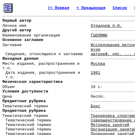
|< Первая
< Предыдущая
Список
Первый автор
Личное имя
Отраднов А.Н.
Другой автор
Наименование организации
ГЦОЛИФК
Основное заглавие
Заглавие
Исследование метод
вузе
Сведения, относящиеся к заглавию
автореф. дис. ... 
Выходные данные
Место издания, распространения и
Москва
т.п.
Дата издания, распространения и
1961
т.п.
Физическая характеристика
Объем
16 с.
Условия доступности
Цена
беспл.
Предметная рубрика
Тематический термин
Бокс
Предметная рубрика
Тематический термин
Тренировка спортив
Тематический термин
Совершенствование 
Тематический термин
Методика занятий
Тематический термин
Организация заняти
Тематический термин
Проведение занятий