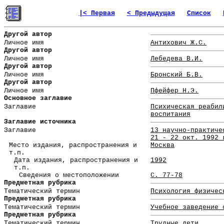
|< Первая
< Предыдущая
Список
Другой автор
Личное имя
Антихович Ж.С.
Другой автор
Личное имя
Лебедева В.И.
Другой автор
Личное имя
Бронский Б.В.
Другой автор
Личное имя
Пфейфер Н.Э.
Основное заглавие
Заглавие
Психическая реабил
воспитания
Заглавие источника
Заглавие
13 научно-практиче
21 - 22 окт. 1992 
Место издания, распространения и
Москва
т.п.
Дата издания, распространения и
1992
т.п.
Сведения о местоположении
С. 77-78
Предметная рубрика
Тематический термин
Психология физичес
Предметная рубрика
Тематический термин
Учебное заведение 
Предметная рубрика
Тематический термин
Трудные дети