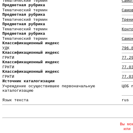
Тематический термин
Само
Предметная рубрика
Тематический термин
Само
Предметная рубрика
Тематический термин
Трен
Предметная рубрика
Тематический термин
Конт
Предметная рубрика
Тематический термин
Само
Классификационный индекс
УДК
796.
Классификационный индекс
ГРНТИ
77.2
Классификационный индекс
ГРНТИ
77.0
Классификационный индекс
ГРНТИ
77.0
Источник каталогизации
Учреждение осуществившее первоначальную
ЦОБ 
каталогизацию
Язык текста
rus
Вы мо
или 