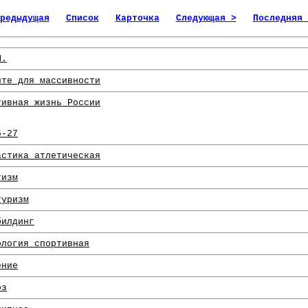
редыдущая
Список
Карточка
Следующая >
Последняя 
М.
йте для массивности
тивная жизнь России
6-27
астика атлетическая
тизм
туризм
билдинг
ология спортивная
ение
оз