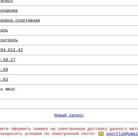
гипноз
внушение
ировка спортивная
роль
контроль
894.012.42
9.58.17
3.09
3.03
по ФКиС
Новый запрос
жете оформить заявку на электронную доставку данного мат
запросить условия по электронной почте:
sportlib@umai